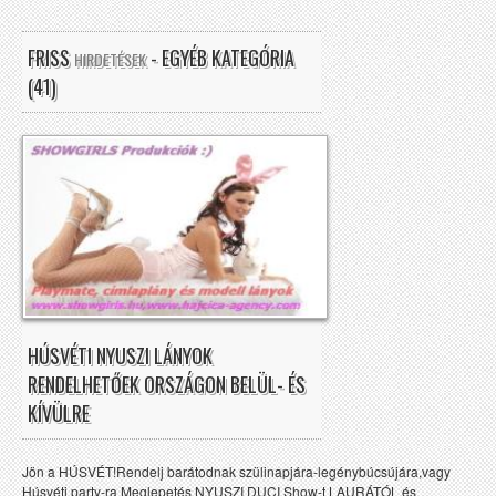
FRISS
- EGYÉB KATEGÓRIA
HIRDETÉSEK
(41)
HÚSVÉTI NYUSZI LÁNYOK
RENDELHETŐEK ORSZÁGON BELÜL- ÉS
KÍVÜLRE
Jön a HÚSVÉT!Rendelj barátodnak szülinapjára-legénybúcsújára,vagy
Húsvéti party-ra Meglepetés NYUSZI DUCI Show-t LAURÁTÓL és