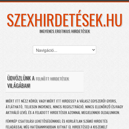
SZEXHIRDETÉSEK.HU
INGYENES EROTIKUS HIRDETÉSEK
ÜDVÖZLÜNK A
FELNÕTT HIRDETÉSEK
VILÁGÁBAN!
MIÉRT ITT NÉZZ KÖRÜL VAGY MIÉRT ITT HIRDESS? A VÁLASZ EGYSZERÛ! GYORS,
ÁTLÁTHATÓ, TELJESEN INGYENES, NINCS REGISZTRÁCIÓ, NINCS ELLENÕRZÕ ÉS/VAGY
AKTIVÁLÓ LEVÉL ÉS A FELADOTT HIRDETÉSEK AZONNAL MEGJELENNEK OLDALUNKON.
FÉNYKÉP CSATOLÁSI LEHETÕSÉGÜNKKEL ÉS KORLÁTLAN SZÁMÚ HIRDETÉS
FELADÁSSAL MÉG HATÉKANNYABBAN JUTHAT EL HIRDETÉSED A KISZEMELT