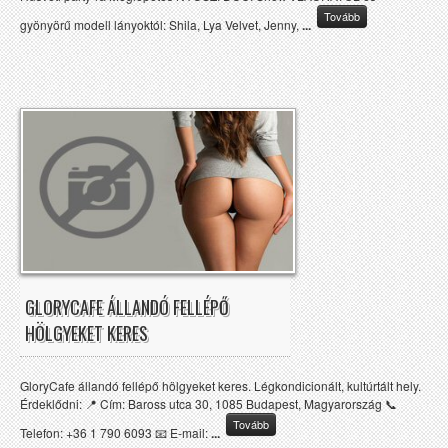
Tovább
gyönyörű modell lányoktól: Shila, Lya Velvet, Jenny,
...
GLORYCAFE ÁLLANDÓ FELLÉPŐ
HÖLGYEKET KERES
GloryCafe állandó fellépő hölgyeket keres. Légkondicionált, kultúrtált hely.
Érdeklődni: 📍 Cím: Baross utca 30, 1085 Budapest, Magyarország 📞
Tovább
Telefon: +36 1 790 6093 📧 E-mail:
...