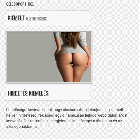
CÉLCSOPORTHOZ.
KIEMELT
HIRDETÉSEK
HIRDETÉS KIEMELÉS!
Lehetõséget kívánunk adni, hogy alacsony áron jelenjen meg kiemelt
helyen hirdetésed, reklámod egy dinamikusan fejlõdõ weboldalon. Most
kedvezõ díjakkal kínálunk megjelenési lehetõséget a fõoldalon és az
alkategóriákban is.