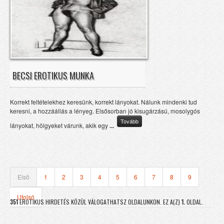
BECSI EROTIKUS MUNKA
Korrekt feltételekhez keresünk, korrekt lányokat. Nálunk mindenki tud
keresni, a hozzáállás a lényeg. Elsősorban jó kisugárzású, mosolygós
Tovább
lányokat, hölgyeket várunk, akik egy
...
Elsõ
1
2
3
4
5
6
7
8
9
Utolsó
351
EROTIKUS HIRDETÉS KÖZÜL VÁLOGATHATSZ OLDALUNKON. EZ A(Z)
1.
OLDAL.