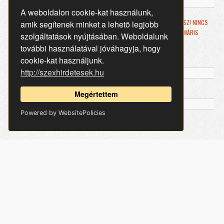
A weboldalon cookie-kat használunk,
SZERETNÉL FELKERÜLNI A SZEXHIRDETESEK.HU OLDALRA? JÓ HELYEN JÁRSZ! NINCS
amik segítenek minket a lehetõ legjobb
MÁS DOLGOD, MINT IDE KATTINTVA GYORSAN FELADOD HIRDETÉSED ÉS MÁRIS
szolgáltatások nyújtásában. Weboldalunk
MEGJELENÍTÜNK AZ OLDALON.
további használatával jóváhagyja, hogy
cookie-kat használjunk.
http://szexhirdetesek.hu
Megértettem
Powered by WebsitePolicies
Copyright 2022. www.szexhirdetesek.hu