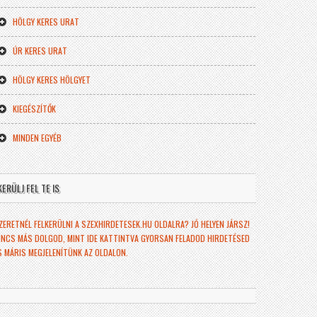
HÖLGY KERES URAT
ÚR KERES URAT
HÖLGY KERES HÖLGYET
KIEGÉSZÍTŐK
MINDEN EGYÉB
KERÜLJ FEL TE IS
ZERETNÉL FELKERÜLNI A SZEXHIRDETESEK.HU OLDALRA? JÓ HELYEN JÁRSZ!
INCS MÁS DOLGOD, MINT IDE KATTINTVA GYORSAN FELADOD HIRDETÉSED
S MÁRIS MEGJELENÍTÜNK AZ OLDALON.