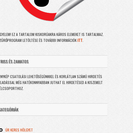
IGYELEM! EZ A TARTALOM KISKORÚAKRA KÁROS ELEMEKET IS TARTALMAZ.
ZŰRŐPROGRAM LETÖLTÉSE ÉS TOVÁBBI INFORMÁCIÓK
ITT
.
FRISS ÉS ZAMATOS
ÉNYKÉP CSATOLÁSI LEHETŐSÉGÜNKKEL ÉS KORLÁTLAN SZÁMÚ HIRDETÉS
ELADÁSSAL MÉG HATÉKONNYABBAN JUTHAT EL HIRDETÉSED A KISZEMELT
ÉLCSOPORTHOZ.
KATEGÓRIÁK
ÚR KERES HÖLGYET