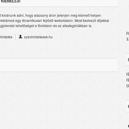
 KIEMELÉS!
 kívánunk adni, hogy alacsony áron jelenjen meg kiemelt helyen
 reklámod egy dinamikusan fejlõdõ weboldalon. Most kedvezõ díjakkal
gjelenési lehetõséget a fõoldalon és az alkategóriákban is.
F
hirdetés
szexhirdetesek.hu
S
F
F
C