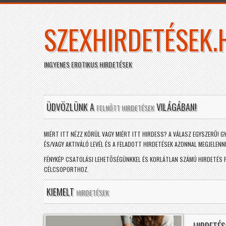
SZEXHIRDETÉSEK.
INGYENES EROTIKUS HIRDETÉSEK
ÜDVÖZLÜNK A
VILÁGÁBAN!
FELNÕTT HIRDETÉSEK
MIÉRT ITT NÉZZ KÖRÜL VAGY MIÉRT ITT HIRDESS? A VÁLASZ EGYSZERÛ! G
ÉS/VAGY AKTIVÁLÓ LEVÉL ÉS A FELADOTT HIRDETÉSEK AZONNAL MEGJELEN
FÉNYKÉP CSATOLÁSI LEHETÕSÉGÜNKKEL ÉS KORLÁTLAN SZÁMÚ HIRDETÉS 
CÉLCSOPORTHOZ.
KIEMELT
HIRDETÉSEK