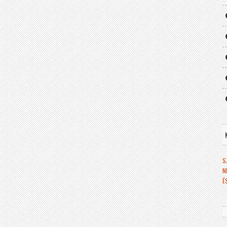
S
N
É