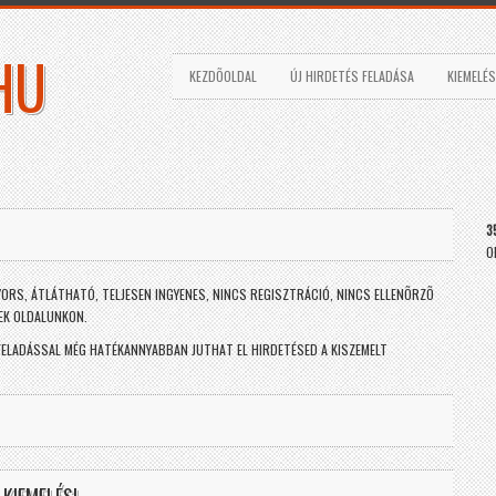
HU
KEZDÕOLDAL
ÚJ HIRDETÉS FELADÁSA
KIEMELÉS
3
O
YORS, ÁTLÁTHATÓ, TELJESEN INGYENES, NINCS REGISZTRÁCIÓ, NINCS ELLENÕRZÕ
NEK OLDALUNKON.
FELADÁSSAL MÉG HATÉKANNYABBAN JUTHAT EL HIRDETÉSED A KISZEMELT