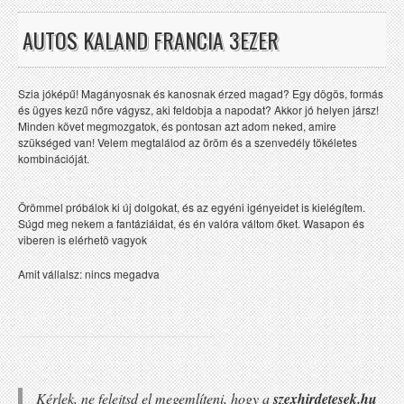
AUTOS KALAND FRANCIA 3EZER
Szia jóképű! Magányosnak és kanosnak érzed magad? Egy dögös, formás
és ügyes kezű nőre vágysz, aki feldobja a napodat? Akkor jó helyen jársz!
Minden követ megmozgatok, és pontosan azt adom neked, amire
szükséged van! Velem megtalálod az öröm és a szenvedély tökéletes
kombinációját.
Örömmel próbálok ki új dolgokat, és az egyéni igényeidet is kielégítem.
Súgd meg nekem a fantáziáidat, és én valóra váltom őket. Wasapon és
viberen is elérhetö vagyok
Amit vállalsz: nincs megadva
Kérlek, ne felejtsd el megemlíteni, hogy a
szexhirdetesek.hu