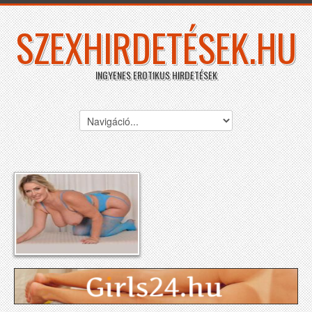
SZEXHIRDETÉSEK.HU
INGYENES EROTIKUS HIRDETÉSEK