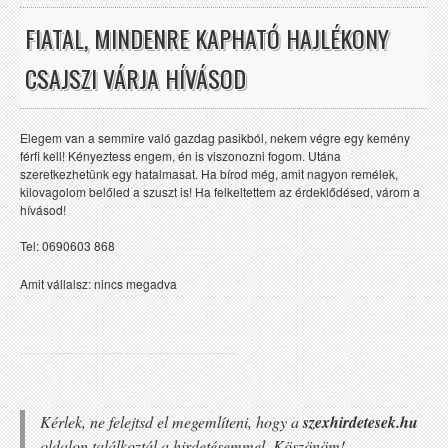
FIATAL, MINDENRE KAPHATÓ HAJLÉKONY
CSAJSZI VÁRJA HÍVÁSOD
Elegem van a semmire való gazdag pasikból, nekem végre egy kemény
férfi kell! Kényeztess engem, én is viszonozni fogom. Utána
szeretkezhetünk egy hatalmasat. Ha bírod még, amit nagyon remélek,
kilovagolom belőled a szuszt is! Ha felkeltettem az érdeklődésed, várom a
hívásod!
Tel: 0690603 868
Amit vállalsz: nincs megadva
Kérlek, ne felejtsd el megemlíteni, hogy a
szexhirdetesek.hu
oldalon találkoztál a hirdetésemmel. Köszönöm!